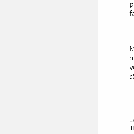
p
f
o
v
c
..
T