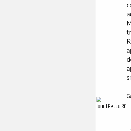
c
a
M
t
R
a
d
a
s
Ga
.