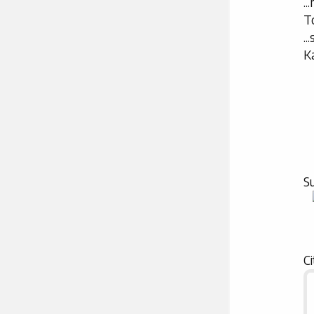
.
T
..
Ka
Su
Ci