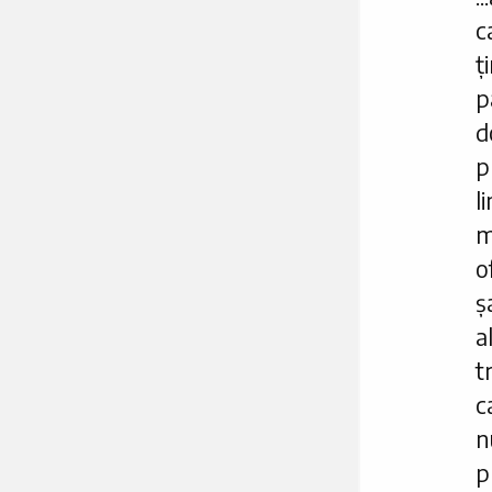
c
ț
p
d
p
l
m
o
ș
a
t
c
n
p