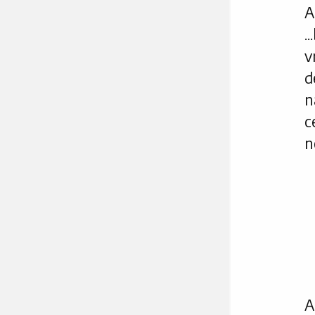
A
.
v
d
n
c
n
A