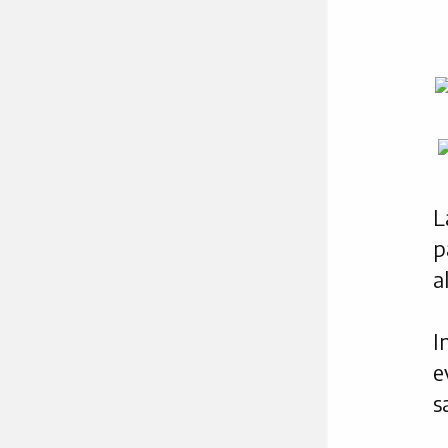
L
p
a
I
e
s