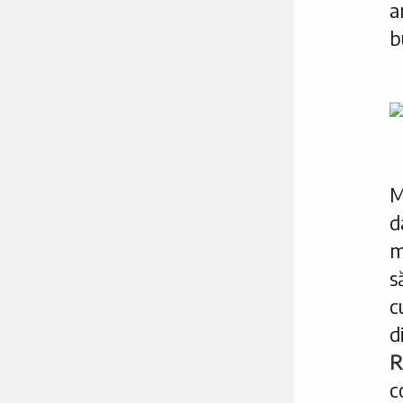
a
b
M
d
s
c
d
R
c