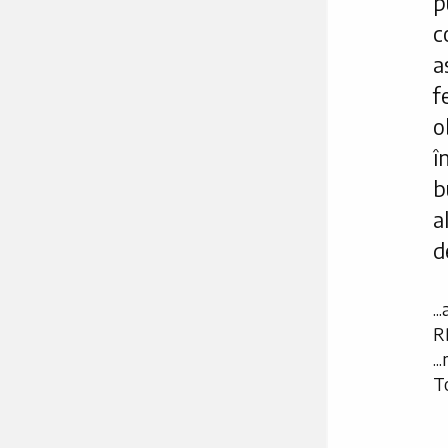
p
c
a
f
o
î
a
d
..
R
..
T