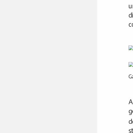
u
d
c
Ga
A
g
d
s