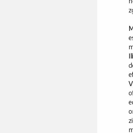
n
z
M
e
m
I
d
e
V
o
e
o
z
m