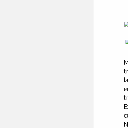
M
t
l
e
t
E
c
N