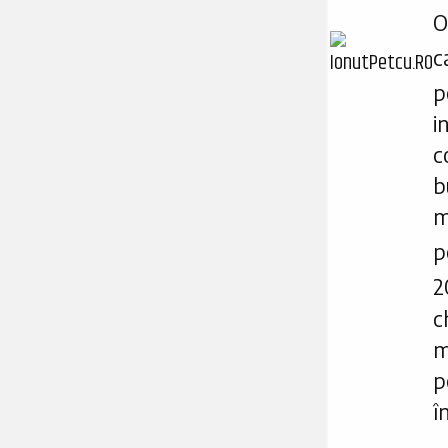
O
c
p
i
c
b
m
p
2
c
m
p
î