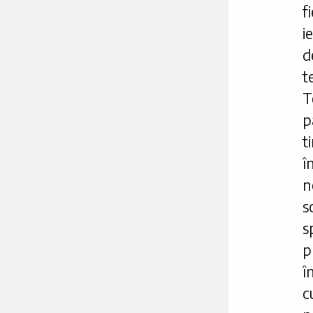
f
i
d
t
T
p
t
î
n
s
s
p
î
c