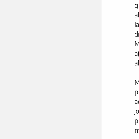
a
l
d
M
a
a
M
p
a
j
p
m