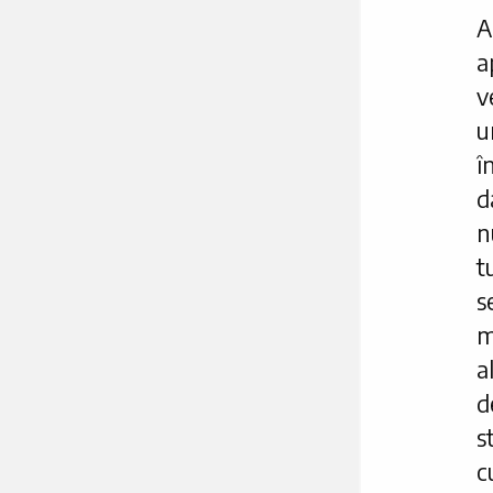
A
a
v
u
î
d
n
s
m
a
d
s
c