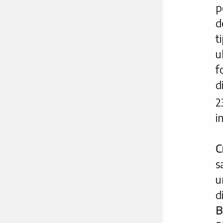
p
d
t
u
f
d
2
i
C
s
u
B