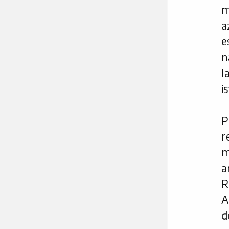
m
a
e
n
I
i
P
r
m
a
R
A
d