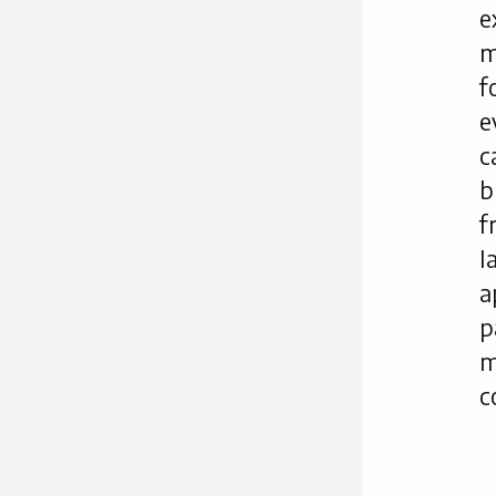
e
m
f
e
c
b
f
I
a
p
m
c