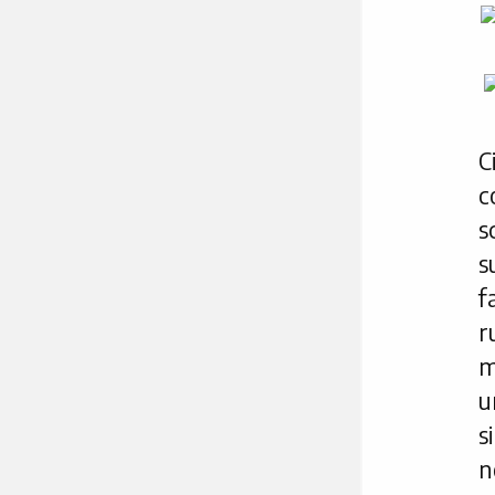
C
c
s
s
f
r
m
u
s
n