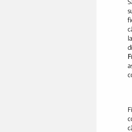
S
s
f
c
d
F
a
c
F
c
c