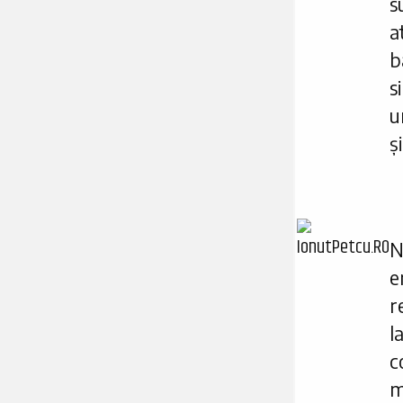
s
a
b
s
u
ș
N
r
l
c
m