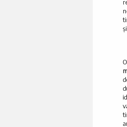
r
n
t
ș
O
m
d
d
i
v
t
a