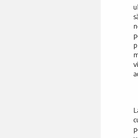
u
s
n
p
p
m
v
a
L
c
p