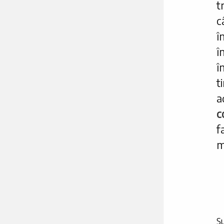
t
c
î
î
t
a
c
f
m
Su