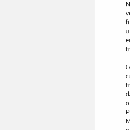
N
v
f
u
e
t
C
c
t
d
o
P
M
o