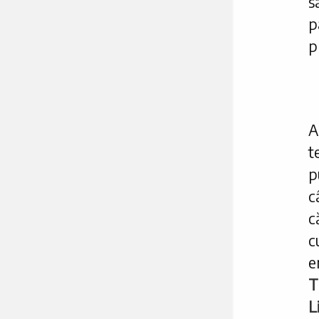
s
p
p
A
t
p
c
c
c
e
T
L