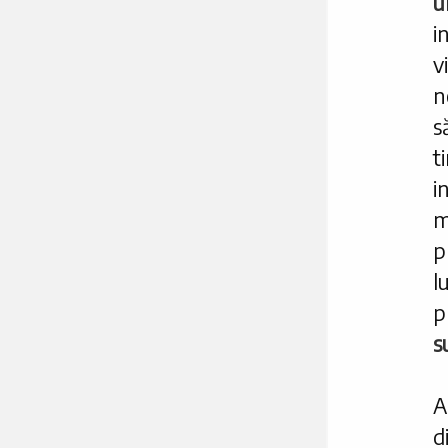
u
i
v
n
s
t
i
m
p
l
p
s
A
d