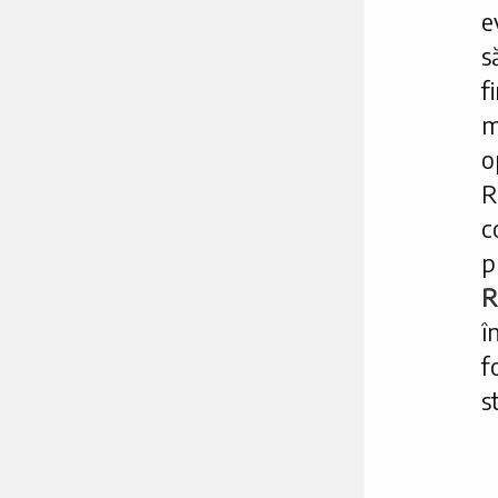
e
s
f
m
o
R
c
p
R
î
f
s