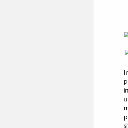
I
p
i
u
m
p
s