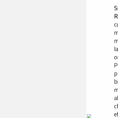
S
R
c
m
m
l
o
P
p
b
m
a
c
e