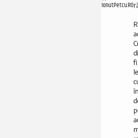
r
R
a
C
d
f
l
c
î
d
p
a
m