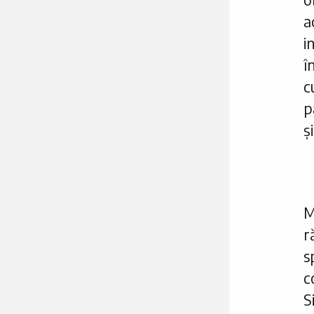
a
i
î
c
p
ș
M
r
s
c
S