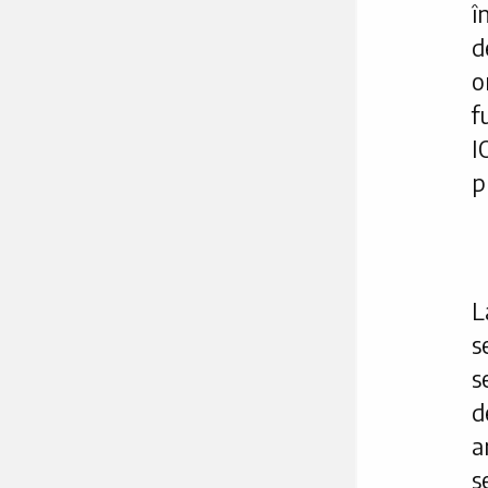
î
d
o
f
I
p
L
s
s
d
a
s