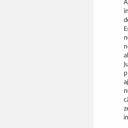
A
î
d
E
n
n
a
p
a
n
c
z
i