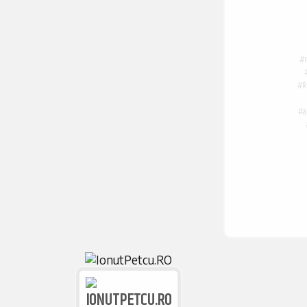
#r
#R
#a