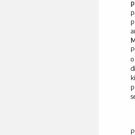
p
p
p
a
M
P
o
d
k
p
s
P