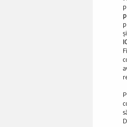
p
p
p
ș
I
F
c
a
r
P
c
s
D