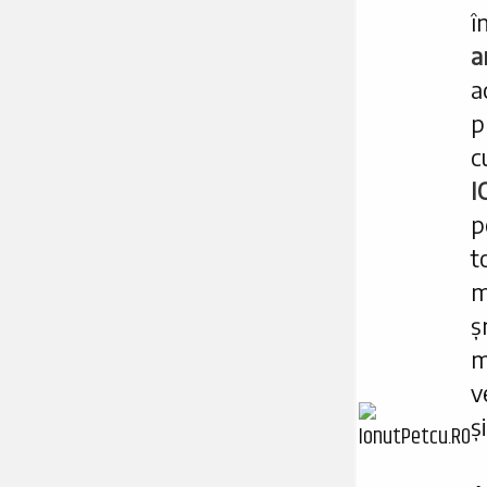
î
a
a
p
c
I
p
t
m
ș
m
v
ș