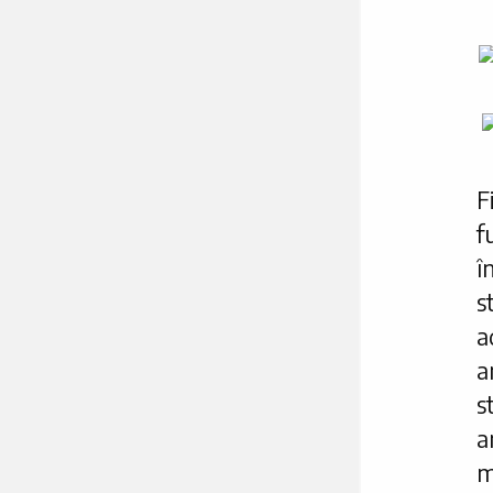
F
f
î
s
a
a
a
m