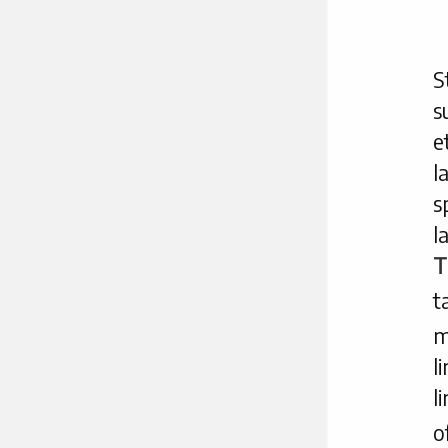
S
s
e
l
s
l
T
t
m
l
l
o