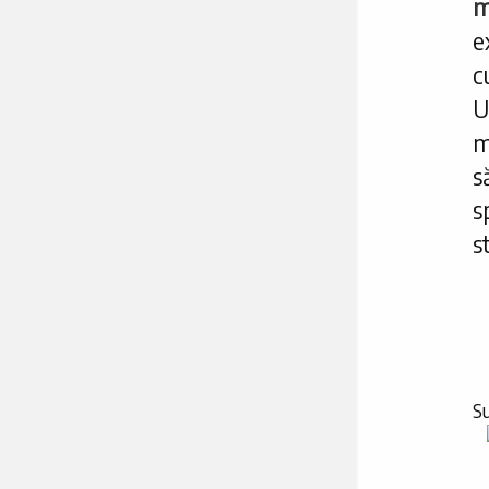
m
e
U
m
s
s
st
Su