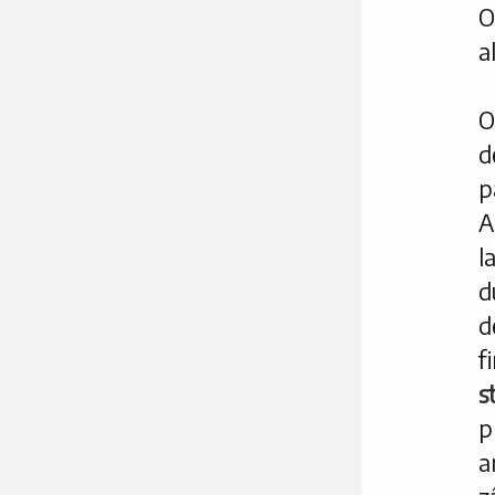
O
a
O
d
p
A
l
d
d
f
st
p
a