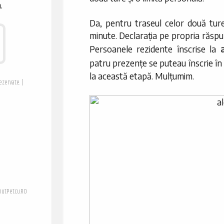
.
Da, pentru traseul celor două tu
minute. Declarația pe propria răspu
Persoanele rezidente înscrise la
patru prezențe se puteau înscrie î
la această etapă. Mulțumim.
ezervate. |