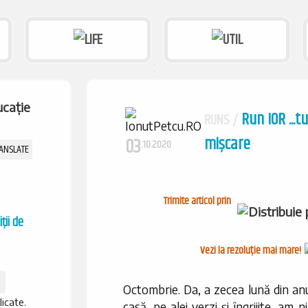
Run IOR ...t
RUNS /
mișcare
03
.10.2020
Trimite articol prin
ții de
Vezi la rezoluție mai mare!
Octombrie. Da, a zecea lună din an
licate.
casă, pe alei verzi și îngrijite, am