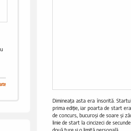
au
arte
Dimineața asta era însorită. Startu
prima ediție, iar poarta de start e
de concurs, bucuroși de soare și zâ
linie de start la cincizeci de secun
două ture și o limită personală.