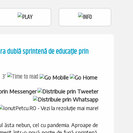
ura dublă sprintenă de educație prin
3'
ul ăsta nebun, cel cu pandemia. Aproape de
 nimerit într-o nouă porție de fugă sprintenă.