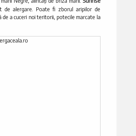
Sunrise
mării Negre, alintați de briza mării.
de alergare. Poate fi zborul aripilor de
de a cuceri noi teritorii, potecile marcate la