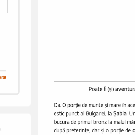
arte
aventur
Poate fi (și)
Da. O porție de munte și mare în acel
Șabla
estic punct al Bulgariei, la
. U
bucura de primul bronz la malul măr
.
d
după preferințe, dar și o porție de