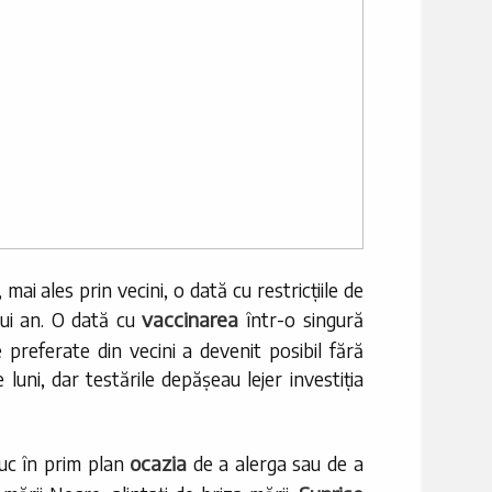
ai ales prin vecini, o dată cu restricțiile de
vaccinarea
tui an. O dată cu
într-o singură
e preferate din vecini a devenit posibil fără
 luni, dar testările depășeau lejer investiția
ocazia
uc în prim plan
de a alerga sau de a