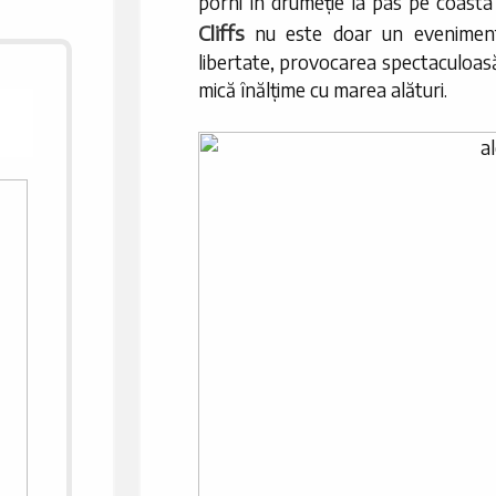
porni în drumeție la pas pe coasta 
Cliffs
nu este doar un eveniment 
libertate, provocarea spectaculoasă 
mică înălțime cu marea alături.