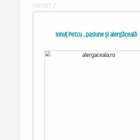
PORTRET /
Ionuţ Petcu ...pasiune și alergăceală