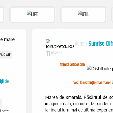
Sunrise Clif
RUNS /
17
.05.2021
Trimite articol prin
ții de
Vezi la rezoluție mai mare!
Marea de smarald. Răsăritul de so
imagine ireală, dinainte de pandemie
la finalul lunii mai de ultima experi
licate.