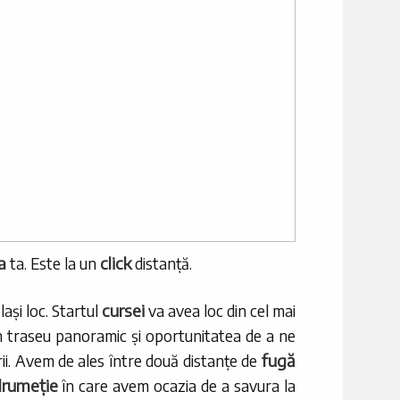
a
click
ta. Este la un
distanță.
cursei
ași loc. Startul
va avea loc din cel mai
n traseu panoramic și oportunitatea de a ne
fugă
ii. Avem de ales între două distanțe de
rumeție
în care avem ocazia de a savura la