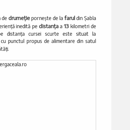
drumeție
farul
a de
pornește de la
din Șabla
distanța
13
periență inedită pe
a
kilometri de
e distanța cursei scurte este situat la
e cu punctul propus de alimentare din satul
tăți.