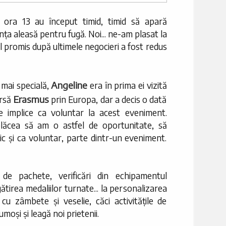
 ora 13 au început timid, timid să apară
tanța aleasă pentru fugă. Noi... ne-am plasat la
eul promis după ultimele negocieri a fost redus
Angeline
 mai specială,
era în prima ei vizită
Erasmus
ursă
prin Europa, dar a decis o dată
se implice ca voluntar la acest eveniment.
r plăcea să am o astfel de oportunitate, să
ic și ca voluntar, parte dintr-un eveniment.
i de pachete, verificări din echipamentul
gătirea medaliilor turnate... la personalizarea
 cu zâmbete și veselie, căci activitățile de
oși și leagă noi prietenii.