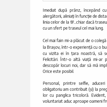
Imediat după prânz, începând cu
alergătorii, aliniați în funcție de dis
linia celor de la 💯...chiar dacă tras
cu un sfert pe traseul cel mai lung.
Cel mai fain mi-a plăcut de o colegă
la Brașov, într-o experiență cu o b
cu vizita ei în țara noastră, să 
Felicitări. Într-o altă viață mi-a
descopăr locuri noi, dar să mă impl
Orice este posibil.
Personal, printre selfie, aducer
obligatoriu am contribuit (și) la pre
lor cu panglica tricoloră. Evident,
voluntariat aduc aproape oameni frum