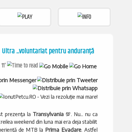
Ultra ...voluntariat pentru anduranţă
11'
Transylvania
st prezenţa la
💯. Nu... nu ca
 treilea weekend din luna mai era deja stabilit
Prima Evadare
xperienţă de MTB la
. Astfel