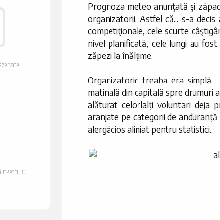
Prognoza meteo anunţată şi zăpada
organizatorii. Astfel că... s-a dec
competiţionale, cele scurte câştigâ
nivel planificată, cele lungi au fo
zăpezi la înălţime.
ezervate. |
Organizatoric treaba era simplă..
matinală din capitală spre drumuri 
alăturat celorlalți voluntari deja
aranjate pe categorii de anduranță 
alergăcios aliniat pentru statistici..