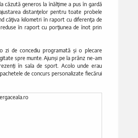
 căzută generos la înălţime a pus în gardă
is ajustarea distanţelor pentru toate probele
nd câţiva kilometri în raport cu diferenţa de
st reduse în raport cu porţiunea de înot prin
. o zi de concediu programată și o plecare
agitate spre munte. Ajunși pe la prânz ne-am
 prezenți în sala de sport. Acolo unde erau
pachetele de concurs personalizate fiecărui