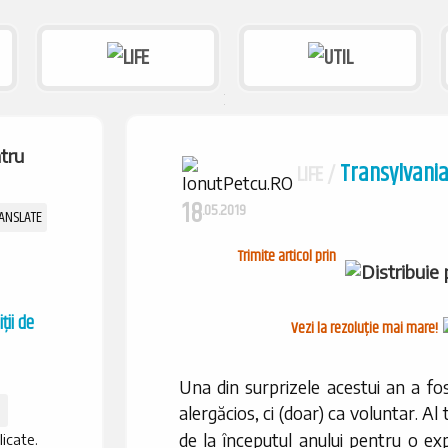
Transylvania 
LIFE /
18
.05.2019
Trimite articol prin
ții de
Vezi la rezoluție mai mare!
Una din surprizele acestui an a fo
alergăcios, ci (doar) ca voluntar. Al
de la începutul anului pentru o e
licate.