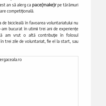
pace(make)r
acest an să alerg ca
pe tărâmuri
gare competițională.
ra de bicicleală în favoarea voluntariatului nu
-am bucurat în utimii trei ani de experiențe
că am vrut o altă contribuţie în folosul
n trei zile de voluntariat, fie el la start, sau