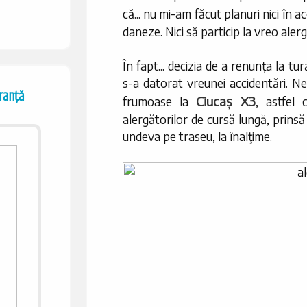
că... nu mi-am făcut planuri nici în 
daneze. Nici să particip la vreo aler
În fapt... decizia de a renunța la tu
s-a datorat vreunei accidentări. Ne
uranţă
Ciucaș X3
frumoase la
, astfel 
alergătorilor de cursă lungă, prinsă î
undeva pe traseu, la înalţime.