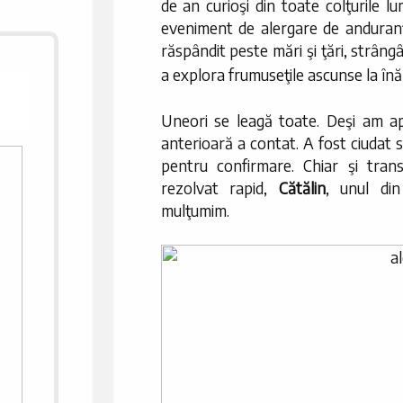
de an curioşi din toate colţurile lu
eveniment de alergare de anduranţ
răspândit peste mări şi ţări, strâng
a explora frumuseţile ascunse la înă
Uneori se leagă toate. Deşi am apl
anterioară a contat. A fost ciudat 
pentru confirmare. Chiar şi trans
rezolvat rapid,
Cătălin
, unul din
mulţumim.