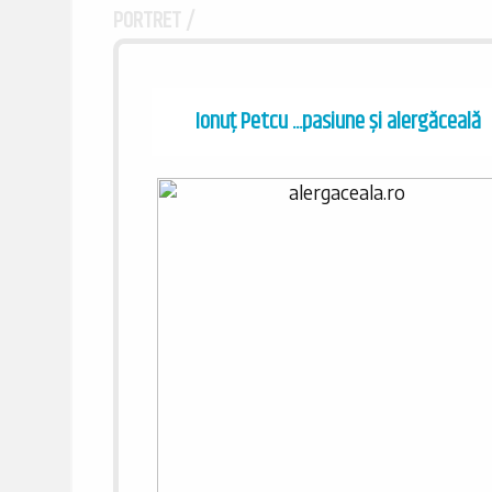
PORTRET /
Ionuţ Petcu ...pasiune și alergăceală