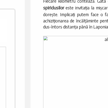
Fiecare kilometru contează. Gata c
spiridusilor
este invitația la mișca
dorește. Implicați putem face o
achiziționarea de încălțăminte pent
dus-întors distanța până în Laponia