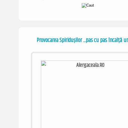
Provocarea Spiridușilor ...pas cu pas încalță un
/ www.alergaceala.ro