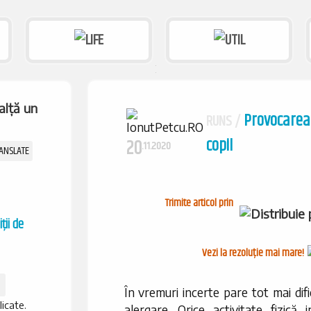
Provocarea S
RUNS /
copil
20
.11.2020
Trimite articol prin
ții de
Vezi la rezoluție mai mare!
În vremuri incerte pare tot mai dif
licate.
alergare. Orice activitate fizică