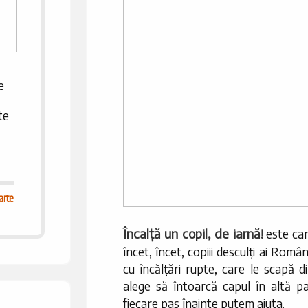
e
te
arte
Încalță un copil, de iarnă!
este ca
încet, încet, copiii desculți ai Român
cu încălțări rupte, care le scapă d
alege să întoarcă capul în altă par
fiecare pas înainte putem ajuta.