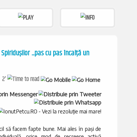
piridușilor ...pas cu pas încalță un
2'
icil să facem fapte bune. Mai ales în pași de
 individuală, orice mod de recreere activă