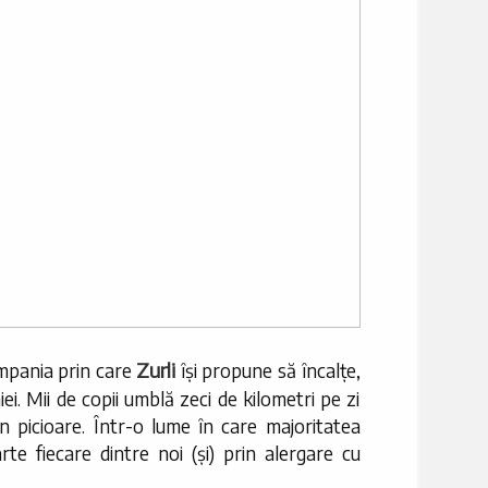
Zurli
mpania prin care
își propune să încalțe,
iei. Mii de copii umblă zeci de kilometri pe zi
in picioare. Într-o lume în care majoritatea
te fiecare dintre noi (și) prin alergare cu